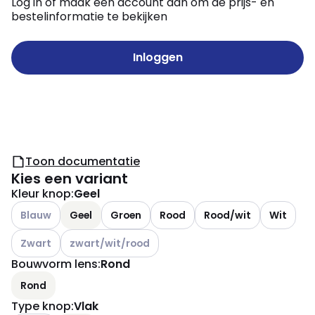
Log in of maak een account aan om de prijs- en
bestelinformatie te bekijken
Inloggen
Toon documentatie
Kies een variant
Kleur knop
:
Geel
Andere varianten (Huidige combinatie niet mogelijk)
Blauw
Geel
Groen
Rood
Rood/wit
Wit
Andere varianten (Huidige combinatie niet mogelijk)
Andere varianten (Huidige combinatie niet mogelijk
Zwart
zwart/wit/rood
Bouwvorm lens
:
Rond
Rond
Type knop
:
Vlak