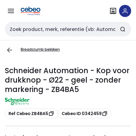
Overslaan
Overslaan
naar
naar
navigatie
inhoud
Zoekveld invoer
Breadcrumb bekijken
Schneider Automation - Kop voor
drukknop - Ø22 - geel - zonder
markering - ZB4BA5
Kopiëren
Kopiëren
Ref Cebeo ZB4BA5
Cebeo ID 0342459