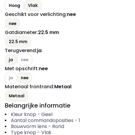
Hoog
Vlak
Geschikt voor verlichting
:
nee
nee
Gatdiameter
:
22.5 mm
22.5 mm
Terugverend
:
ja
Andere varianten (Huidige combinatie niet mogelijk)
ja
nee
Met opschrift
:
nee
Andere varianten (Huidige combinatie niet mogelijk)
ja
nee
Materiaal frontrand
:
Metaal
Metaal
Belangrijke informatie
Kleur knop
-
Geel
Aantal commandoposities
-
1
Bouwvorm lens
-
Rond
Type knop
-
Vlak