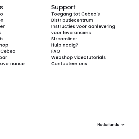
s
Support
eo
Toegang tot Cebeo’s
en
Distributiecentrum
ken
Instructies voor aanlevering
p
voor leveranciers
ub
Streamliner
shop
Hulp nodig?
j Cebeo
FAQ
par
Webshop videotutorials
Governance
Contacteer ons
Taal