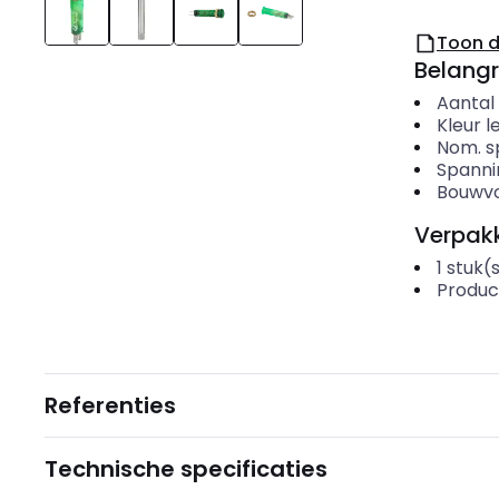
Toon 
Belangr
Aantal
Kleur l
Nom. s
Spanni
Bouwvo
Verpakk
1
stuk(
Produc
Referenties
Technische specificaties