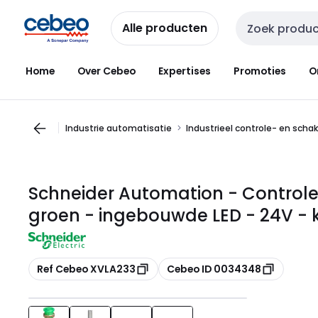
Overslaan
Overslaan
naar
naar
Alle producten
Zoekveld invoer
navigatie
inhoud
Home
Over Cebeo
Expertises
Promoties
O
Industrie automatisatie
Industrieel controle- en scha
Schneider Automation - Controle
groen - ingebouwde LED - 24V -
Kopiëren
Kopiëren
Ref Cebeo XVLA233
Cebeo ID 0034348