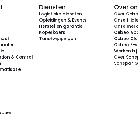
d
Diensten
Over on
Logistieke diensten
Over Ceb
Opleidingen & Events
Onze filial
Herstel en garantie
Onze mer
Koperkoers
Cebeo Ap
iaal
Tariefwijzigingen
Cebeo Cl
analen
Cebeo E-
tie
Werken bi
tion & Control
Over Sone
m
Sonepar 
omatisatie
ducten