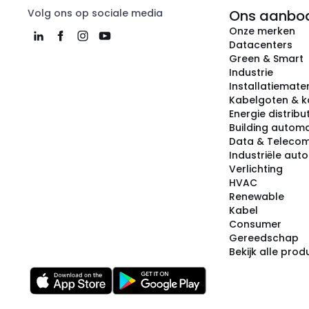
Volg ons op sociale media
Ons aanbo
Onze merken
Datacenters
Green & Smart
Industrie
Installatiemater
Kabelgoten & k
Energie distribu
Building automa
Data & Teleco
Industriële aut
Verlichting
HVAC
Renewable
Kabel
Consumer
Gereedschap
Bekijk alle pro