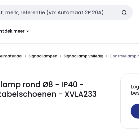
ntdek meer
kelmateriaal
Signaallampen
Signaallamp volledig
Controlelamp r
lamp rond Ø8 - IP40 -
Log
 kabelschoenen - XVLA233
bes