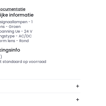
documentatie
ijke informatie
 signaallampen
-
1
ens
-
Groen
panning Ue
-
24
V
ngstype
-
AC/DC
rm lens
-
Rond
ingsinfo
s)
t standaard op voorraad