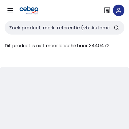
Overslaan
Overslaan
naar
naar
navigatie
inhoud
Zoekveld invoer
Dit product is niet meer beschikbaar
3440472