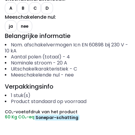
A
B
C
D
Meeschakelende nul
:
ja
nee
Belangrijke informatie
Nom. afschakelvermogen Icn EN 60898 bij 230 V
-
10
kA
Aantal polen (totaal)
-
4
Nominale stroom
-
20
A
Uitschakelkarakteristiek
-
C
Meeschakelende nul
-
nee
Verpakkingsinfo
1
stuk(s)
Product standaard op voorraad
CO₂-voetafdruk van het product
60 Kg CO₂-eq
Sonepar-schatting