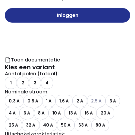
Inloggen
Toon documentatie
Kies een variant
Aantal polen (totaal)
:
1
2
3
4
Nominale stroom
:
Andere varianten (Huid
0.3 A
0.5 A
1 A
1.6 A
2 A
2.5 A
3 A
4 A
6 A
8 A
10 A
13 A
16 A
20 A
25 A
32 A
40 A
50 A
63 A
80 A
Uitschakelkarakteristiek
: