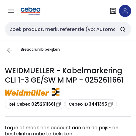
Overslaan
Overslaan
naar
naar
navigatie
inhoud
Zoekveld invoer
Breadcrumb bekijken
WEIDMUELLER - Kabelmarkering
CLI 1-3 GE/SW M MP - 0252611661
Kopiëren
Kopiëren
Ref Cebeo 0252611661
Cebeo ID 3441395
Log in of maak een account aan om de prijs- en
bestelinformatie te bekijken