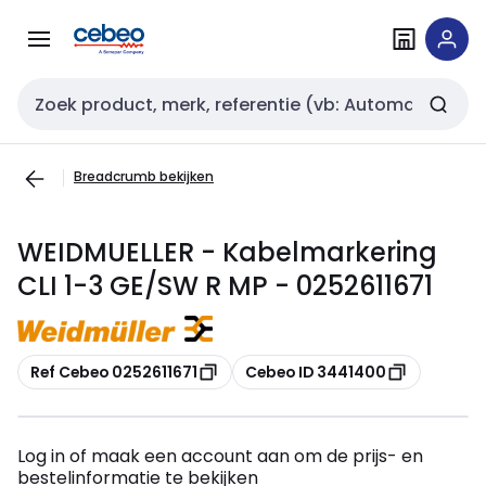
Overslaan
Overslaan
naar
naar
navigatie
inhoud
Zoekveld invoer
Breadcrumb bekijken
WEIDMUELLER - Kabelmarkering
CLI 1-3 GE/SW R MP - 0252611671
Kopiëren
Kopiëren
Ref Cebeo 0252611671
Cebeo ID 3441400
Log in of maak een account aan om de prijs- en
bestelinformatie te bekijken