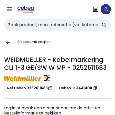
Overslaan
Overslaan
naar
naar
navigatie
inhoud
Zoekveld invoer
Breadcrumb bekijken
WEIDMUELLER - Kabelmarkering
CLI 1-3 GE/SW W MP - 0252611683
Kopiëren
Kopiëren
Ref Cebeo 0252611683
Cebeo ID 3441408
Log in of maak een account aan om de prijs- en
bestelinformatie te bekijken