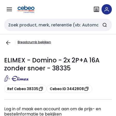
Overslaan
Overslaan
naar
naar
navigatie
inhoud
Zoekveld invoer
Breadcrumb bekijken
ELIMEX - Domino - 2x 2P+A 16A
zonder snoer - 38335
Kopiëren
Kopiëren
Ref Cebeo 38335
Cebeo ID 3442808
Log in of maak een account aan om de prijs- en
bestelinformatie te bekijken