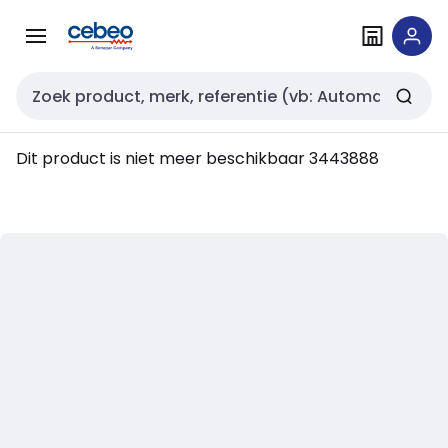
Overslaan
Overslaan
naar
naar
navigatie
inhoud
Zoekveld invoer
Dit product is niet meer beschikbaar
3443888