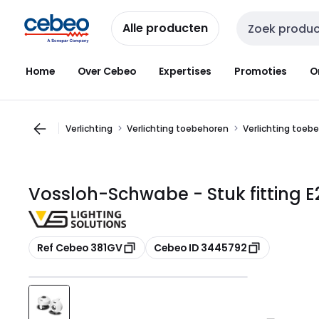
Overslaan
Overslaan
naar
naar
Alle producten
Zoekveld invoer
navigatie
inhoud
Home
Over Cebeo
Expertises
Promoties
O
Verlichting
Verlichting toebehoren
Verlichting toeb
Vossloh-Schwabe - Stuk fitting E
Kopiëren
Kopiëren
Ref Cebeo 381GV
Cebeo ID 3445792