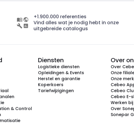
+1.900.000 referenties
Vind alles wat je nodig hebt in onze
uitgebreide catalogus
d
Diensten
Over on
Logistieke diensten
Over Ceb
Opleidingen & Events
Onze filial
Herstel en garantie
Onze mer
Koperkoers
Cebeo Ap
iaal
Tariefwijzigingen
Cebeo Cl
analen
Cebeo E-
tie
Werken bi
tion & Control
Over Sone
m
Sonepar 
omatisatie