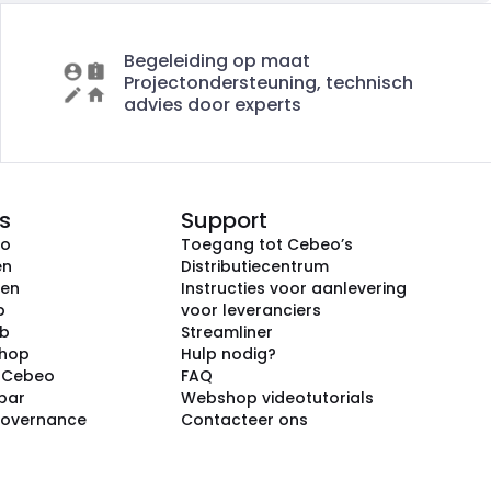
Begeleiding op maat
Projectondersteuning, technisch
advies door experts
s
Support
eo
Toegang tot Cebeo’s
en
Distributiecentrum
ken
Instructies voor aanlevering
p
voor leveranciers
ub
Streamliner
shop
Hulp nodig?
j Cebeo
FAQ
par
Webshop videotutorials
Governance
Contacteer ons