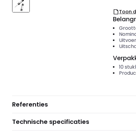
Toon 
Belangr
Groott
Nomina
Uitvoer
Uitscha
Verpakk
10
stuk
Produc
Referenties
Technische specificaties