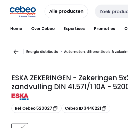
Overslaan
Overslaan
naar
naar
Alle producten
Zoekveld invoer
navigatie
inhoud
Home
Over Cebeo
Expertises
Promoties
O
Energie distributie
Automaten, differentieels & zekeri
ESKA ZEKERINGEN - Zekeringen 5x
zandvulling DIN 41.571/1 10A - 520
Kopiëren
Kopiëren
Ref Cebeo 520027
Cebeo ID 3446221