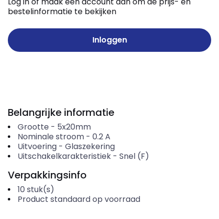
Log in of maak een account aan om de prijs- en
bestelinformatie te bekijken
Inloggen
Belangrijke informatie
Grootte
-
5x20mm
Nominale stroom
-
0.2
A
Uitvoering
-
Glaszekering
Uitschakelkarakteristiek
-
Snel (F)
Verpakkingsinfo
10
stuk(s)
Product standaard op voorraad