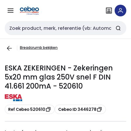
Overslaan
Overslaan
naar
naar
navigatie
inhoud
Zoekveld invoer
Breadcrumb bekijken
ESKA ZEKERINGEN - Zekeringen
5x20 mm glas 250V snel F DIN
41.661 200mA - 520610
Kopiëren
Kopiëren
Ref Cebeo 520610
Cebeo ID 3446278