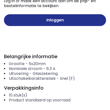
Log in of maak een account aan om de prijs- en
bestelinformatie te bekijken
Inloggen
Belangrijke informatie
Grootte
-
5x20mm
Nominale stroom
-
6.3
A
Uitvoering
-
Glaszekering
Uitschakelkarakteristiek
-
Snel (F)
Verpakkingsinfo
10
stuk(s)
Product standaard op voorraad