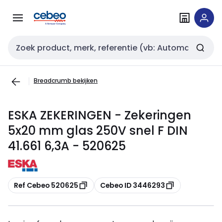
Overslaan
Overslaan
naar
naar
navigatie
inhoud
Zoekveld invoer
Breadcrumb bekijken
ESKA ZEKERINGEN - Zekeringen
5x20 mm glas 250V snel F DIN
41.661 6,3A - 520625
Kopiëren
Kopiëren
Ref Cebeo 520625
Cebeo ID 3446293