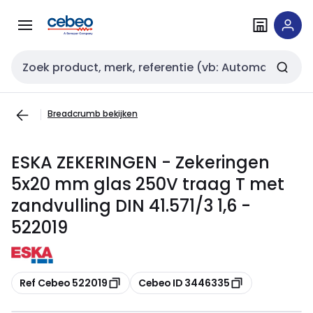
Overslaan
Overslaan
naar
naar
navigatie
inhoud
Zoekveld invoer
Breadcrumb bekijken
ESKA ZEKERINGEN - Zekeringen
5x20 mm glas 250V traag T met
zandvulling DIN 41.571/3 1,6 -
522019
Kopiëren
Kopiëren
Ref Cebeo 522019
Cebeo ID 3446335