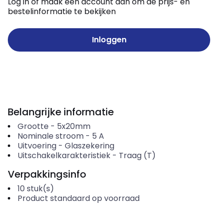
Log in of maak een account aan om de prijs- en
bestelinformatie te bekijken
Inloggen
Belangrijke informatie
Grootte
-
5x20mm
Nominale stroom
-
5
A
Uitvoering
-
Glaszekering
Uitschakelkarakteristiek
-
Traag (T)
Verpakkingsinfo
10
stuk(s)
Product standaard op voorraad