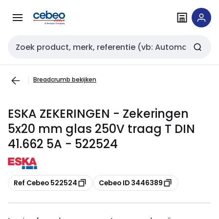
Overslaan
Overslaan
naar
naar
navigatie
inhoud
Zoekveld invoer
Breadcrumb bekijken
ESKA ZEKERINGEN - Zekeringen
5x20 mm glas 250V traag T DIN
41.662 5A - 522524
Kopiëren
Kopiëren
Ref Cebeo 522524
Cebeo ID 3446389