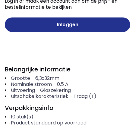
Log in of maak een account aan om de prijs- en
bestelinformatie te bekijken
Inloggen
Belangrijke informatie
Grootte
-
6,3x32mm
Nominale stroom
-
0.5
A
Uitvoering
-
Glaszekering
Uitschakelkarakteristiek
-
Traag (T)
Verpakkingsinfo
10
stuk(s)
Product standaard op voorraad