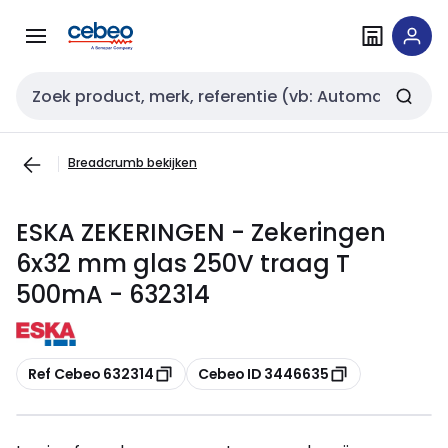
Overslaan
Overslaan
naar
naar
navigatie
inhoud
Zoekveld invoer
Breadcrumb bekijken
ESKA ZEKERINGEN - Zekeringen
6x32 mm glas 250V traag T
500mA - 632314
Kopiëren
Kopiëren
Ref Cebeo 632314
Cebeo ID 3446635