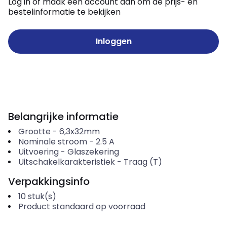
Log in of maak een account aan om de prijs- en
bestelinformatie te bekijken
Inloggen
Belangrijke informatie
Grootte
-
6,3x32mm
Nominale stroom
-
2.5
A
Uitvoering
-
Glaszekering
Uitschakelkarakteristiek
-
Traag (T)
Verpakkingsinfo
10
stuk(s)
Product standaard op voorraad