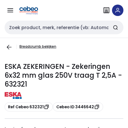
Overslaan
Overslaan
naar
naar
navigatie
inhoud
Zoekveld invoer
Breadcrumb bekijken
ESKA ZEKERINGEN - Zekeringen
6x32 mm glas 250V traag T 2,5A -
632321
Kopiëren
Kopiëren
Ref Cebeo 632321
Cebeo ID 3446642