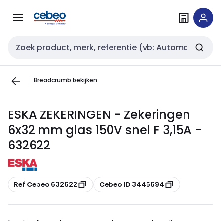
Overslaan
Overslaan
naar
naar
navigatie
inhoud
Zoekveld invoer
Breadcrumb bekijken
ESKA ZEKERINGEN - Zekeringen
6x32 mm glas 150V snel F 3,15A -
632622
Kopiëren
Kopiëren
Ref Cebeo 632622
Cebeo ID 3446694