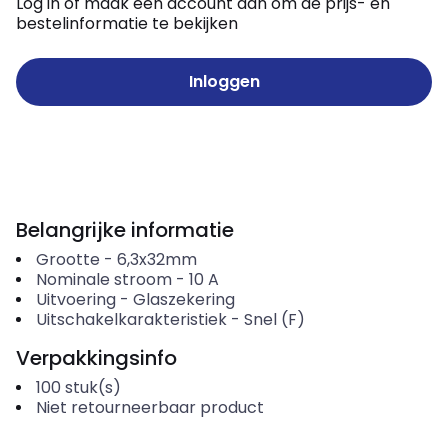
Log in of maak een account aan om de prijs- en
bestelinformatie te bekijken
Inloggen
Belangrijke informatie
Grootte
-
6,3x32mm
Nominale stroom
-
10
A
Uitvoering
-
Glaszekering
Uitschakelkarakteristiek
-
Snel (F)
Verpakkingsinfo
100
stuk(s)
Niet retourneerbaar product