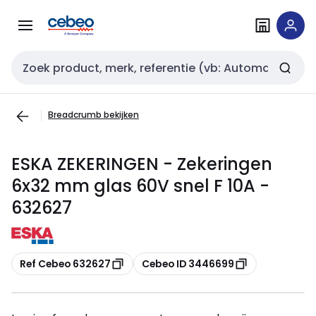
Overslaan
Overslaan
naar
naar
navigatie
inhoud
Zoekveld invoer
Breadcrumb bekijken
ESKA ZEKERINGEN - Zekeringen
6x32 mm glas 60V snel F 10A -
632627
Kopiëren
Kopiëren
Ref Cebeo 632627
Cebeo ID 3446699