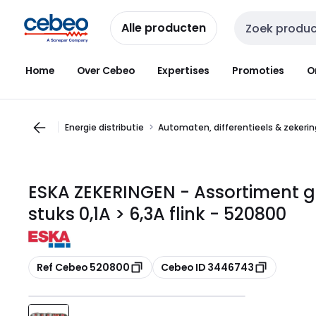
Overslaan
Overslaan
naar
naar
Alle producten
Zoekveld invoer
navigatie
inhoud
Home
Over Cebeo
Expertises
Promoties
O
Energie distributie
Automaten, differentieels & zekeri
ESKA ZEKERINGEN - Assortiment 
stuks 0,1A > 6,3A flink - 520800
Kopiëren
Kopiëren
Ref Cebeo 520800
Cebeo ID 3446743