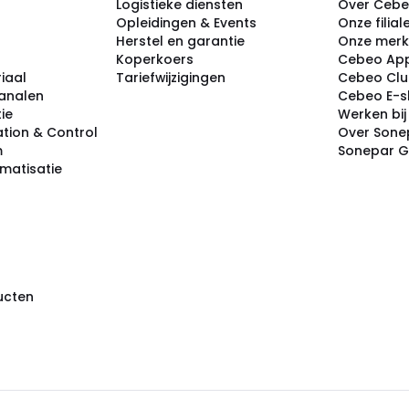
Logistieke diensten
Over Ceb
Opleidingen & Events
Onze filial
Herstel en garantie
Onze mer
Koperkoers
Cebeo Ap
iaal
Tariefwijzigingen
Cebeo Cl
analen
Cebeo E-
tie
Werken bi
tion & Control
Over Sone
m
Sonepar 
omatisatie
ducten