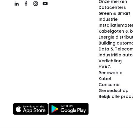
Onze merken
Datacenters
Green & Smart
Industrie
Installatiemater
Kabelgoten & k
Energie distribu
Building automa
Data & Teleco
Industriële aut
Verlichting
HVAC
Renewable
Kabel
Consumer
Gereedschap
Bekijk alle pro