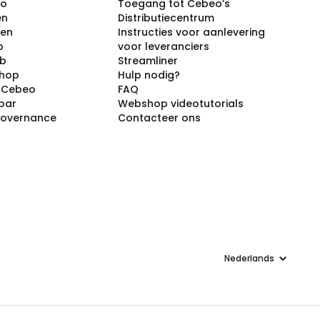
eo
Toegang tot Cebeo’s
en
Distributiecentrum
ken
Instructies voor aanlevering
p
voor leveranciers
ub
Streamliner
shop
Hulp nodig?
j Cebeo
FAQ
par
Webshop videotutorials
Governance
Contacteer ons
Taal