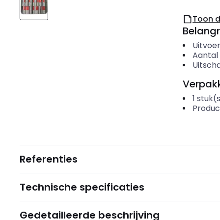
Toon 
Belangr
Uitvoer
Aantal
Uitscha
Verpakk
1
stuk(
Produc
Referenties
Technische specificaties
Gedetailleerde beschrijving