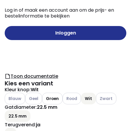
Log in of maak een account aan om de prijs- en
bestelinformatie te bekijken
Inloggen
Toon documentatie
Kies een variant
Kleur knop
:
Wit
Andere varianten (Huidige combinatie niet mogelijk)
Andere varianten (Huidige combinatie niet mogelijk
Andere varianten (Huidige combin
Andere varianten
Blauw
Geel
Groen
Rood
Wit
Zwart
Gatdiameter
:
22.5 mm
22.5 mm
Terugverend
:
ja