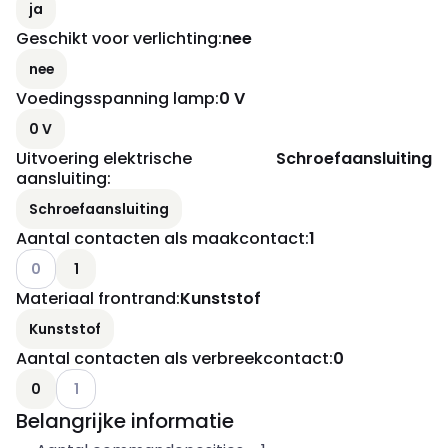
ja
Geschikt voor verlichting
:
nee
nee
Voedingsspanning lamp
:
0 V
0 V
Uitvoering elektrische
Schroefaansluiting
aansluiting
:
Schroefaansluiting
Aantal contacten als maakcontact
:
1
Andere varianten (Huidige combinatie niet mogelijk)
0
1
Materiaal frontrand
:
Kunststof
Kunststof
Aantal contacten als verbreekcontact
:
0
Andere varianten (Huidige combinatie niet mogelijk)
0
1
Belangrijke informatie