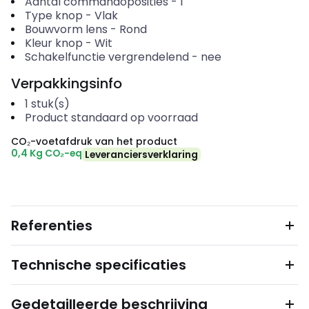
Aantal commandoposities
-
1
Type knop
-
Vlak
Bouwvorm lens
-
Rond
Kleur knop
-
Wit
Schakelfunctie vergrendelend
-
nee
Verpakkingsinfo
1
stuk(s)
Product standaard op voorraad
CO₂-voetafdruk van het product
0,4 Kg CO₂-eq
Leveranciersverklaring
Referenties
Technische specificaties
Gedetailleerde beschrijving