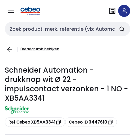
Overslaan
Overslaan
naar
naar
navigatie
inhoud
Zoekveld invoer
Breadcrumb bekijken
Schneider Automation -
drukknop wit Ø 22 -
impulscontact verzonken - 1 NO -
XB5AA3341
Kopiëren
Kopiëren
Ref Cebeo XB5AA3341
Cebeo ID 3447610