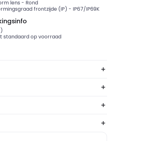
rm lens
-
Rond
rmingsgraad frontzijde (IP)
-
IP67/IP69K
ingsinfo
s)
t standaard op voorraad