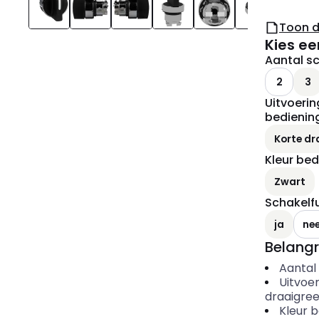
Toon 
Kies ee
Aantal s
2
3
Uitvoerin
bedienin
Korte dr
Kleur be
Zwart
Schakelf
ja
ne
Belangr
Aantal
Uitvoe
draaigre
Kleur 