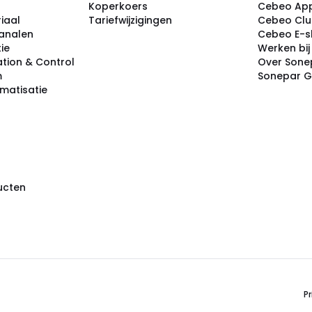
Koperkoers
Cebeo Ap
iaal
Tariefwijzigingen
Cebeo Cl
analen
Cebeo E-
tie
Werken bi
tion & Control
Over Sone
m
Sonepar 
omatisatie
ducten
Pr