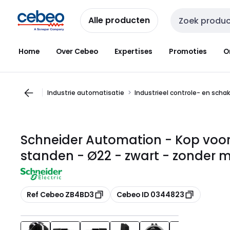
Overslaan
Overslaan
naar
naar
Alle producten
Zoekveld invoer
navigatie
inhoud
Home
Over Cebeo
Expertises
Promoties
O
Industrie automatisatie
Industrieel controle- en scha
Schneider Automation - Kop voor
standen - Ø22 - zwart - zonder 
Kopiëren
Kopiëren
Ref Cebeo ZB4BD3
Cebeo ID 0344823