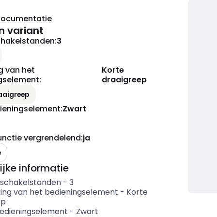
documentatie
n variant
chakelstanden
:
3
g van het
Korte
gselement
:
draaigreep
aaigreep
dieningselement
:
Zwart
unctie vergrendelend
:
ja
e
ijke informatie
 schakelstanden
-
3
ring van het bedieningselement
-
Korte
ep
bedieningselement
-
Zwart