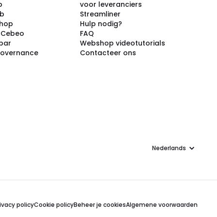
p
voor leveranciers
ub
Streamliner
shop
Hulp nodig?
j Cebeo
FAQ
par
Webshop videotutorials
Governance
Contacteer ons
Taal
ivacy policy
Cookie policy
Beheer je cookies
Algemene voorwaarden