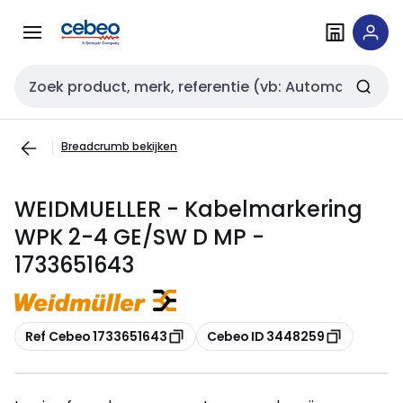
Overslaan
Overslaan
naar
naar
navigatie
inhoud
Zoekveld invoer
Breadcrumb bekijken
WEIDMUELLER - Kabelmarkering
WPK 2-4 GE/SW D MP -
1733651643
Kopiëren
Kopiëren
Ref Cebeo 1733651643
Cebeo ID 3448259