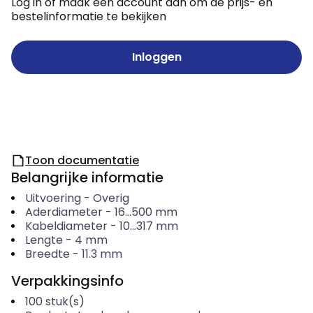
Log in of maak een account aan om de prijs- en
bestelinformatie te bekijken
Inloggen
Toon documentatie
Belangrijke informatie
Uitvoering
-
Overig
Aderdiameter
-
16...500
mm
Kabeldiameter
-
10...317
mm
Lengte
-
4
mm
Breedte
-
11.3
mm
Verpakkingsinfo
100
stuk(s)