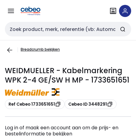
Overslaan
Overslaan
naar
naar
navigatie
inhoud
Zoekveld invoer
Breadcrumb bekijken
WEIDMUELLER - Kabelmarkering
WPK 2-4 GE/SW H MP - 1733651651
Kopiëren
Kopiëren
Ref Cebeo 1733651651
Cebeo ID 3448291
Log in of maak een account aan om de prijs- en
bestelinformatie te bekijken