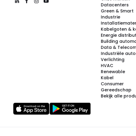
Datacenters
Green & Smart
Industrie
Installatiemater
Kabelgoten & k
Energie distribu
Building automa
Data & Teleco
Industriële aut
Verlichting
HVAC
Renewable
Kabel
Consumer
Gereedschap
Bekijk alle pro