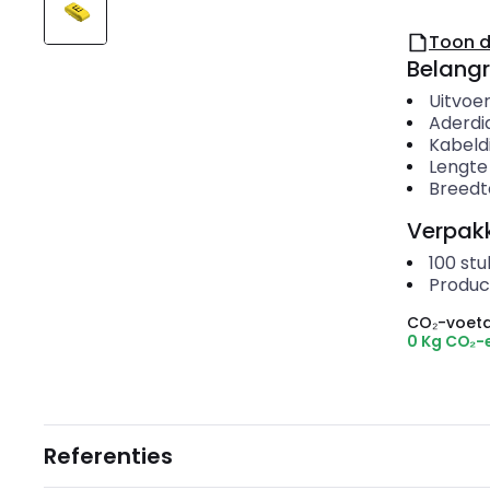
Toon 
Belangr
Uitvoer
Aderdi
Kabeld
Lengte
Breedt
Verpakk
100
stu
Produc
CO₂-voeta
0 Kg CO₂-
Referenties