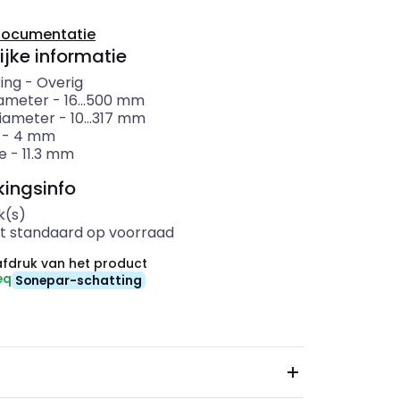
documentatie
ijke informatie
ing
-
Overig
ameter
-
16...500
mm
iameter
-
10...317
mm
-
4
mm
e
-
11.3
mm
ingsinfo
k(s)
t standaard op voorraad
fdruk van het product
eq
Sonepar-schatting