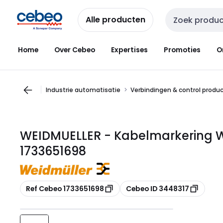
Overslaan
Overslaan
naar
naar
Alle producten
Zoekveld invoer
navigatie
inhoud
Home
Over Cebeo
Expertises
Promoties
O
Industrie automatisatie
Verbindingen & control produ
WEIDMUELLER - Kabelmarkering 
1733651698
Kopiëren
Kopiëren
Ref Cebeo 1733651698
Cebeo ID 3448317