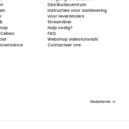
en
Distributiecentrum
ken
Instructies voor aanlevering
p
voor leveranciers
ub
Streamliner
shop
Hulp nodig?
j Cebeo
FAQ
par
Webshop videotutorials
Governance
Contacteer ons
Taal