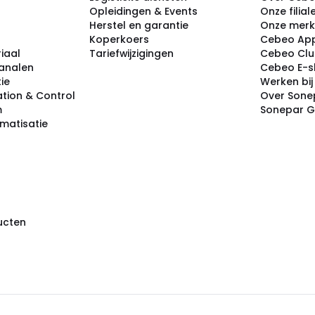
Opleidingen & Events
Onze filial
Herstel en garantie
Onze mer
Koperkoers
Cebeo Ap
iaal
Tariefwijzigingen
Cebeo Cl
analen
Cebeo E-
tie
Werken bi
tion & Control
Over Sone
m
Sonepar 
omatisatie
ducten