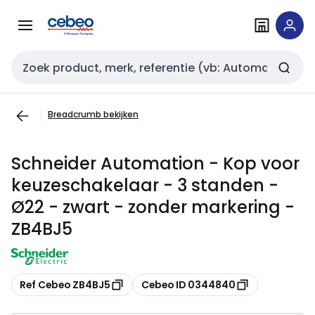
Overslaan
Overslaan
naar
naar
navigatie
inhoud
Zoekveld invoer
Breadcrumb bekijken
Schneider Automation - Kop voor
keuzeschakelaar - 3 standen -
Ø22 - zwart - zonder markering -
ZB4BJ5
Kopiëren
Kopiëren
Ref Cebeo ZB4BJ5
Cebeo ID 0344840