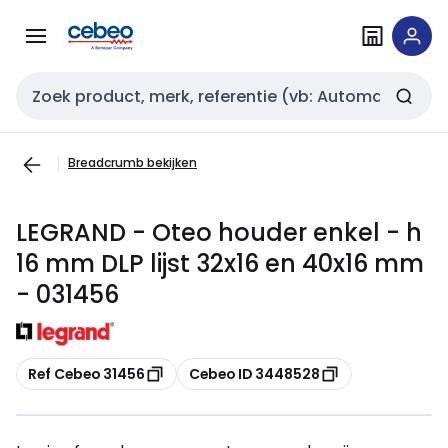
Overslaan
Overslaan
naar
naar
navigatie
inhoud
Zoekveld invoer
Breadcrumb bekijken
LEGRAND - Oteo houder enkel - h
16 mm DLP lijst 32x16 en 40x16 mm
- 031456
Kopiëren
Kopiëren
Ref Cebeo 31456
Cebeo ID 3448528