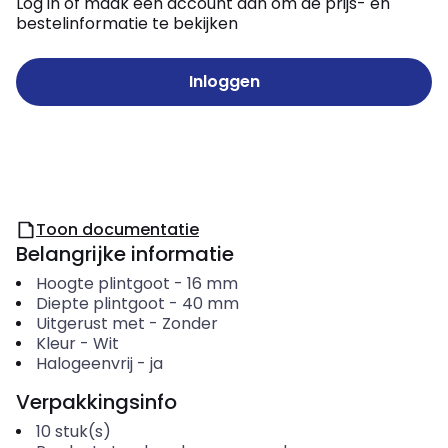
Log in of maak een account aan om de prijs- en
bestelinformatie te bekijken
Inloggen
Toon documentatie
Belangrijke informatie
Hoogte plintgoot
-
16
mm
Diepte plintgoot
-
40
mm
Uitgerust met
-
Zonder
Kleur
-
Wit
Halogeenvrij
-
ja
Verpakkingsinfo
10
stuk(s)