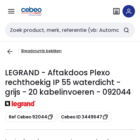
Overslaan
Overslaan
naar
naar
navigatie
inhoud
Zoekveld invoer
Breadcrumb bekijken
LEGRAND - Aftakdoos Plexo
rechthoekig IP 55 waterdicht -
grijs - 20 kabelinvoeren - 092044
Kopiëren
Kopiëren
Ref Cebeo 92044
Cebeo ID 3449647