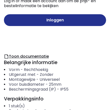
Log in of maak een account aan om de prijs- en
bestelinformatie te bekijken
Inloggen
Toon documentatie
Belangrijke informatie
Vorm
-
Rechthoekig
Uitgerust met
-
Zonder
Montagewijze
-
Universeel
Voor buisdiameter
-
25mm
Beschermingsgraad (IP)
-
IP55
Verpakkingsinfo
1
stuk(s)