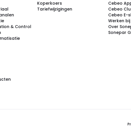
Koperkoers
Cebeo Ap
iaal
Tariefwijzigingen
Cebeo Cl
analen
Cebeo E-
tie
Werken bi
tion & Control
Over Sone
m
Sonepar 
omatisatie
ducten
Pr