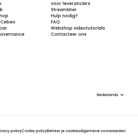
p
voor leveranciers
ub
Streamliner
shop
Hulp nodig?
j Cebeo
FAQ
par
Webshop videotutorials
Governance
Contacteer ons
Taal
ivacy policy
Cookie policy
Beheer je cookies
Algemene voorwaarden