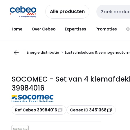
Overslaan
Overslaan
naar
naar
Alle producten
Zoekveld invoer
navigatie
inhoud
Home
Over Cebeo
Expertises
Promoties
O
Energie distributie
Lastschakelaars & vermogenautom
SOCOMEC - Set van 4 klemafdekk
39984016
Kopiëren
Kopiëren
Ref Cebeo 39984016
Cebeo ID 3451368