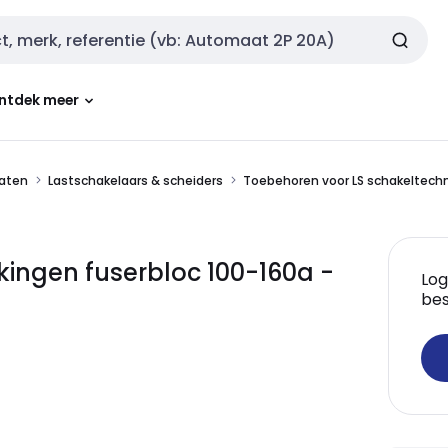
ntdek meer
aten
Lastschakelaars & scheiders
Toebehoren voor LS schakeltech
ingen fuserbloc 100-160a -
Log
bes