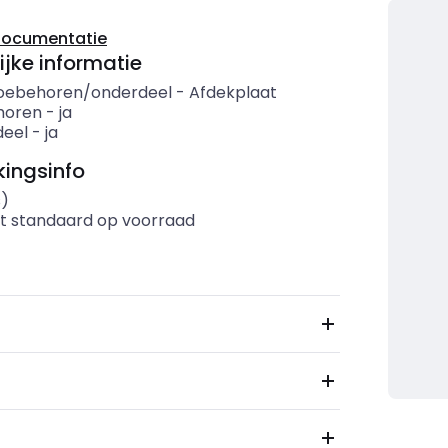
documentatie
ijke informatie
oebehoren/onderdeel
-
Afdekplaat
horen
-
ja
eel
-
ja
ingsinfo
s)
t standaard op voorraad