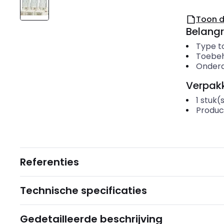
Toon 
Belangr
Type t
Toebe
Onderd
Verpakk
1
stuk(
Produc
Referenties
Technische specificaties
Gedetailleerde beschrijving