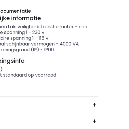
documentatie
ijke informatie
erd als veiligheidstransformator
-
nee
e spanning 1
-
230
V
aire spanning 1
-
115
V
al schijnbaar vermogen
-
4000
VA
rmingsgraad (IP)
-
IP00
ingsinfo
s)
t standaard op voorraad