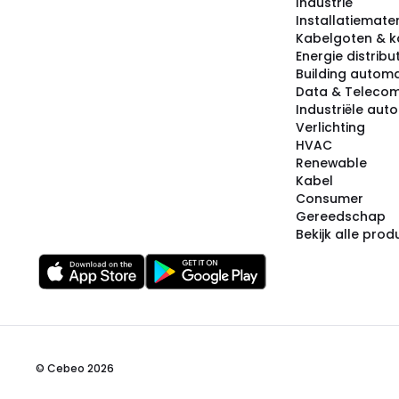
Industrie
Installatiemater
Kabelgoten & k
Energie distribu
Building automa
Data & Teleco
Industriële aut
Verlichting
HVAC
Renewable
Kabel
Consumer
Gereedschap
Bekijk alle pro
© Cebeo 2026