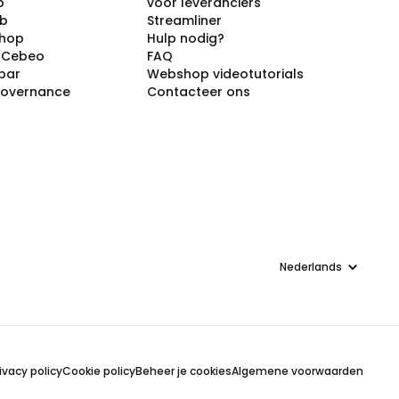
p
voor leveranciers
ub
Streamliner
shop
Hulp nodig?
j Cebeo
FAQ
par
Webshop videotutorials
Governance
Contacteer ons
Taal
ivacy policy
Cookie policy
Beheer je cookies
Algemene voorwaarden