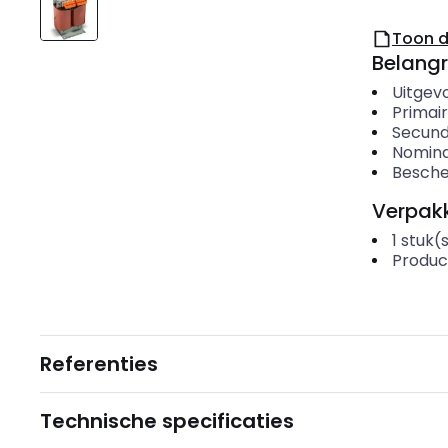
Toon 
Belangr
Uitgevo
Primair
Secund
Nomina
Besche
Verpakk
1
stuk(
Produc
Referenties
Technische specificaties