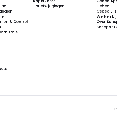
Koperkoers
Cebeo Ap
iaal
Tariefwijzigingen
Cebeo Cl
analen
Cebeo E-
tie
Werken bi
tion & Control
Over Sone
m
Sonepar 
omatisatie
ducten
Pr