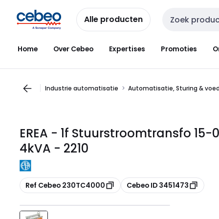
Overslaan
Overslaan
naar
naar
Alle producten
Zoekveld invoer
navigatie
inhoud
Home
Over Cebeo
Expertises
Promoties
O
Industrie automatisatie
Automatisatie, Sturing & voe
EREA - 1f Stuurstroomtransfo 15-
4kVA - 2210
Kopiëren
Kopiëren
Ref Cebeo 230TC4000
Cebeo ID 3451473