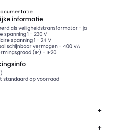
documentatie
ijke informatie
erd als veiligheidstransformator
-
ja
e spanning 1
-
230
V
aire spanning 1
-
24
V
al schijnbaar vermogen
-
400
VA
rmingsgraad (IP)
-
IP20
ingsinfo
s)
t standaard op voorraad