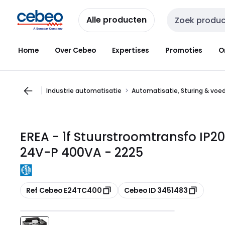
Overslaan
Overslaan
naar
naar
Alle producten
Zoekveld invoer
navigatie
inhoud
Home
Over Cebeo
Expertises
Promoties
O
Industrie automatisatie
Automatisatie, Sturing & voe
EREA - 1f Stuurstroomtransfo IP2
24V-P 400VA - 2225
Kopiëren
Kopiëren
Ref Cebeo E24TC400
Cebeo ID 3451483