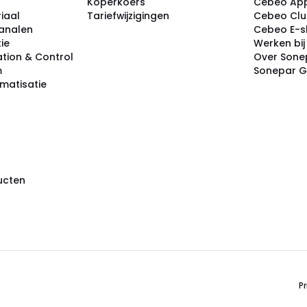
Koperkoers
Cebeo Ap
iaal
Tariefwijzigingen
Cebeo Cl
analen
Cebeo E-
tie
Werken bi
tion & Control
Over Sone
m
Sonepar 
omatisatie
ducten
Pr