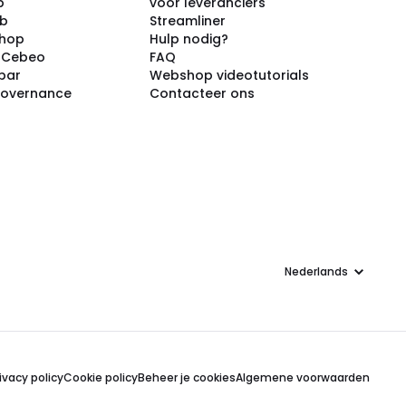
p
voor leveranciers
ub
Streamliner
shop
Hulp nodig?
j Cebeo
FAQ
par
Webshop videotutorials
Governance
Contacteer ons
Taal
ivacy policy
Cookie policy
Beheer je cookies
Algemene voorwaarden