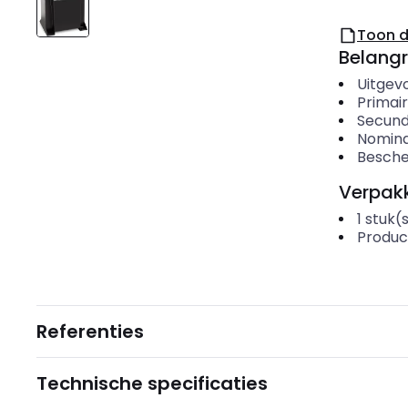
Toon 
Belangr
Uitgevo
Primair
Secund
Nomina
Besche
Verpakk
1
stuk(
Produc
Referenties
Technische specificaties