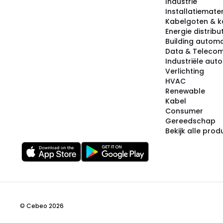
Industrie
Installatiemater
Kabelgoten & k
Energie distribu
Building automa
Data & Teleco
Industriële aut
Verlichting
HVAC
Renewable
Kabel
Consumer
Gereedschap
Bekijk alle pro
© Cebeo 2026