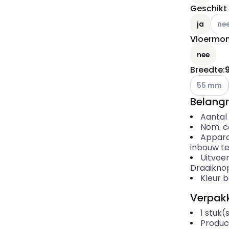
Geschikt
Ander
ja
ne
Vloermo
nee
Breedte
:
Andere var
55 mm
Belangr
Aantal
Nom. c
Appar
inbouw t
Uitvoe
Draaikno
Kleur 
Verpakk
1
stuk(
Produc