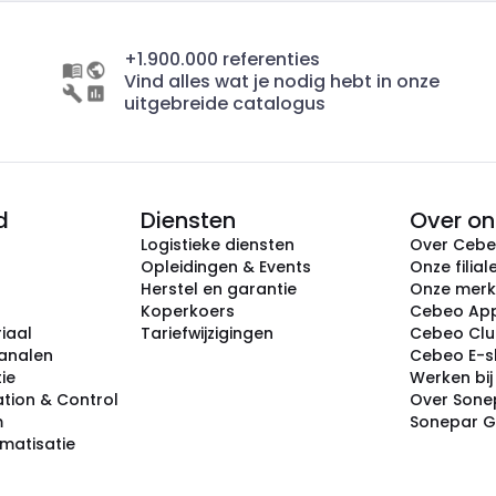
+1.900.000 referenties
Vind alles wat je nodig hebt in onze
uitgebreide catalogus
d
Diensten
Over on
Logistieke diensten
Over Ceb
Opleidingen & Events
Onze filial
Herstel en garantie
Onze mer
Koperkoers
Cebeo Ap
iaal
Tariefwijzigingen
Cebeo Cl
analen
Cebeo E-
tie
Werken bi
tion & Control
Over Sone
m
Sonepar 
omatisatie