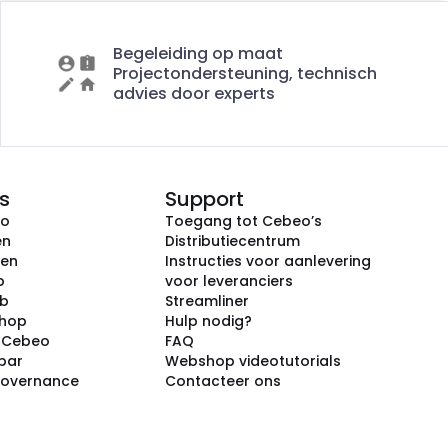
Begeleiding op maat
Projectondersteuning, technisch
advies door experts
s
Support
eo
Toegang tot Cebeo’s
en
Distributiecentrum
ken
Instructies voor aanlevering
p
voor leveranciers
ub
Streamliner
shop
Hulp nodig?
j Cebeo
FAQ
par
Webshop videotutorials
Governance
Contacteer ons