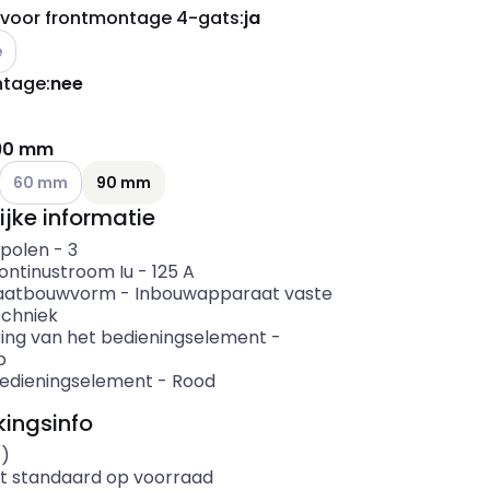
 voor frontmontage 4-gats
:
ja
e varianten (Huidige combinatie niet mogelijk)
e
ntage
:
nee
90 mm
ianten (Huidige combinatie niet mogelijk)
Andere varianten (Huidige combinatie niet mogelijk)
60 mm
90 mm
ijke informatie
 polen
-
3
ontinustroom Iu
-
125
A
aatbouwvorm
-
Inbouwapparaat vaste
echniek
ring van het bedieningselement
-
p
bedieningselement
-
Rood
ingsinfo
s)
t standaard op voorraad