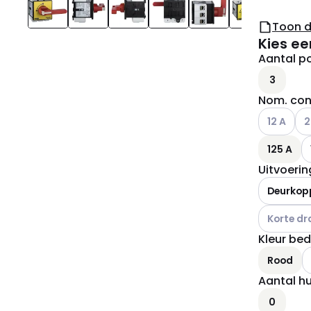
Toon 
Kies ee
Aantal p
3
Nom. con
Andere var
And
12 A
2
125 A
Uitvoeri
Deurkop
Andere var
Korte dr
Kleur be
A
Rood
Aantal h
0