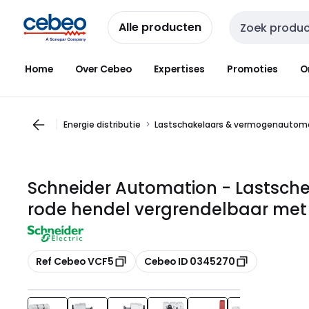
Overslaan
Overslaan
naar
naar
Alle producten
Zoekveld invoer
navigatie
inhoud
Home
Over Cebeo
Expertises
Promoties
O
Energie distributie
Lastschakelaars & vermogenautom
Schneider Automation - Lastschei
rode hendel vergrendelbaar met
Kopiëren
Kopiëren
Ref Cebeo VCF5
Cebeo ID 0345270