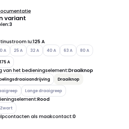
documentatie
n variant
olen
:
3
tinustroom Iu
:
125 A
ianten (Huidige combinatie niet mogelijk)
ere varianten (Huidige combinatie niet mogelijk)
Andere varianten (Huidige combinatie niet mogelijk)
Andere varianten (Huidige combinatie niet mogelij
Andere varianten (Huidige combinatie niet
Andere varianten (Huidige combina
Andere varianten (Huidige
0 A
25 A
32 A
40 A
63 A
80 A
175 A
ng van het bedieningselement
:
Draaiknop
pelingsdraaiaandrijving
Draaiknop
ianten (Huidige combinatie niet mogelijk)
Andere varianten (Huidige combinatie niet mogelijk)
aaigreep
Lange draaigreep
dieningselement
:
Rood
ndere varianten (Huidige combinatie niet mogelijk)
Zwart
ulpcontacten als maakcontact
:
0