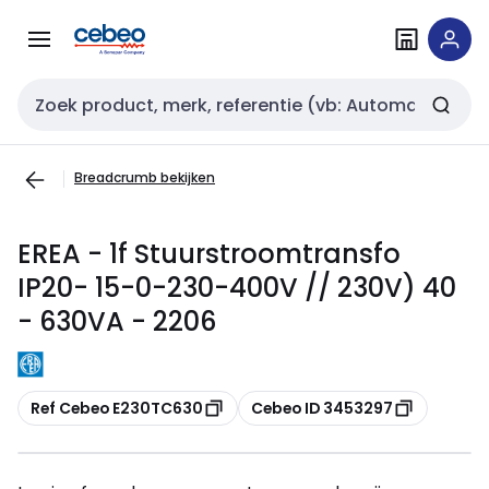
Overslaan
Overslaan
naar
naar
navigatie
inhoud
Zoekveld invoer
Breadcrumb bekijken
EREA - 1f Stuurstroomtransfo
IP20- 15-0-230-400V // 230V) 40
- 630VA - 2206
Kopiëren
Kopiëren
Ref Cebeo E230TC630
Cebeo ID 3453297