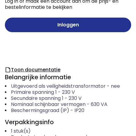
Log in of maak een account aan om de prijs- en
bestelinformatie te bekijken
Inloggen
Toon documentatie
Belangrijke informatie
Uitgevoerd als veiligheidstransformator
-
nee
Primaire spanning 1
-
230
V
Secundaire spanning 1
-
230
V
Nominaal schijnbaar vermogen
-
630
VA
Beschermingsgraad (IP)
-
IP20
Verpakkingsinfo
1
stuk(s)