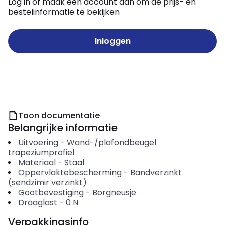
Log in of maak een account aan om de prijs- en
bestelinformatie te bekijken
Inloggen
Toon documentatie
Belangrijke informatie
Uitvoering
-
Wand-/plafondbeugel
trapeziumprofiel
Materiaal
-
Staal
Oppervlaktebescherming
-
Bandverzinkt
(sendzimir verzinkt)
Gootbevestiging
-
Borgneusje
Draaglast
-
0
N
Verpakkingsinfo