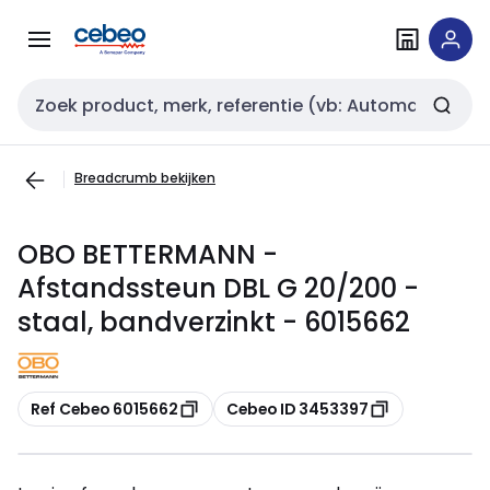
Overslaan
Overslaan
naar
naar
navigatie
inhoud
Zoekveld invoer
Breadcrumb bekijken
OBO BETTERMANN -
Afstandssteun DBL G 20/200 -
staal, bandverzinkt - 6015662
Kopiëren
Kopiëren
Ref Cebeo 6015662
Cebeo ID 3453397