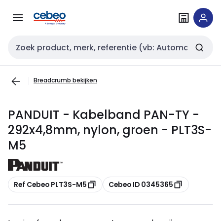
Overslaan
Overslaan
naar
naar
navigatie
inhoud
Zoekveld invoer
Breadcrumb bekijken
PANDUIT - Kabelband PAN-TY -
292x4,8mm, nylon, groen - PLT3S-
M5
Kopiëren
Kopiëren
Ref Cebeo PLT3S-M5
Cebeo ID 0345365