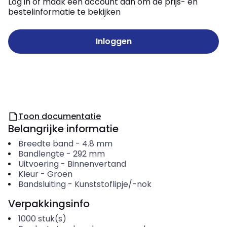
Log in of maak een account aan om de prijs- en
bestelinformatie te bekijken
Inloggen
Toon documentatie
Belangrijke informatie
Breedte band
-
4.8
mm
Bandlengte
-
292
mm
Uitvoering
-
Binnenvertand
Kleur
-
Groen
Bandsluiting
-
Kunststoflipje/-nok
Verpakkingsinfo
1000
stuk(s)