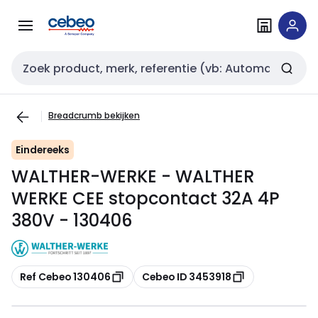
Overslaan
Overslaan
naar
naar
navigatie
inhoud
Zoekveld invoer
Breadcrumb bekijken
Eindereeks
WALTHER-WERKE - WALTHER
WERKE CEE stopcontact 32A 4P
380V - 130406
Kopiëren
Kopiëren
Ref Cebeo 130406
Cebeo ID 3453918