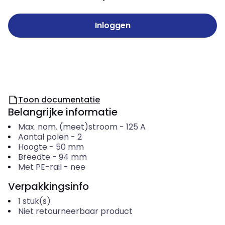
Inloggen
Toon documentatie
Belangrijke informatie
Max. nom. (meet)stroom
-
125
A
Aantal polen
-
2
Hoogte
-
50
mm
Breedte
-
94
mm
Met PE-rail
-
nee
Verpakkingsinfo
1
stuk(s)
Niet retourneerbaar product