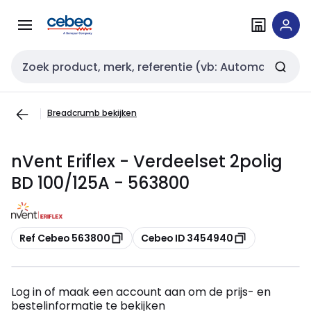
Overslaan
Overslaan
naar
naar
navigatie
inhoud
Zoekveld invoer
Breadcrumb bekijken
nVent Eriflex - Verdeelset 2polig
BD 100/125A - 563800
Kopiëren
Kopiëren
Ref Cebeo 563800
Cebeo ID 3454940
Log in of maak een account aan om de prijs- en
bestelinformatie te bekijken