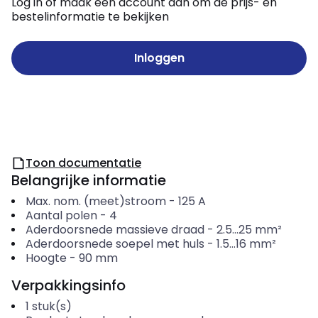
Log in of maak een account aan om de prijs- en
bestelinformatie te bekijken
Inloggen
Toon documentatie
Belangrijke informatie
Max. nom. (meet)stroom
-
125
A
Aantal polen
-
4
Aderdoorsnede massieve draad
-
2.5...25
mm²
Aderdoorsnede soepel met huls
-
1.5...16
mm²
Hoogte
-
90
mm
Verpakkingsinfo
1
stuk(s)