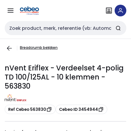
Overslaan
Overslaan
naar
naar
navigatie
inhoud
Zoekveld invoer
Breadcrumb bekijken
nVent Eriflex - Verdeelset 4-polig
TD 100/125AL - 10 klemmen -
563830
Kopiëren
Kopiëren
Ref Cebeo 563830
Cebeo ID 3454944