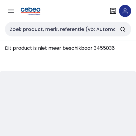
Overslaan
Overslaan
naar
naar
navigatie
inhoud
Zoekveld invoer
Dit product is niet meer beschikbaar
3455036