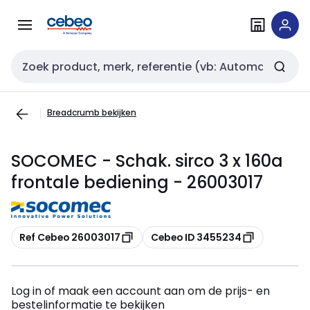
Overslaan
Overslaan
naar
naar
navigatie
inhoud
Zoekveld invoer
Breadcrumb bekijken
SOCOMEC - Schak. sirco 3 x 160a
frontale bediening - 26003017
Kopiëren
Kopiëren
Ref Cebeo 26003017
Cebeo ID 3455234
Log in of maak een account aan om de prijs- en
bestelinformatie te bekijken