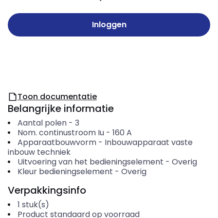
Inloggen
Toon documentatie
Belangrijke informatie
Aantal polen
-
3
Nom. continustroom Iu
-
160
A
Apparaatbouwvorm
-
Inbouwapparaat vaste
inbouw techniek
Uitvoering van het bedieningselement
-
Overig
Kleur bedieningselement
-
Overig
Verpakkingsinfo
1
stuk(s)
Product standaard op voorraad