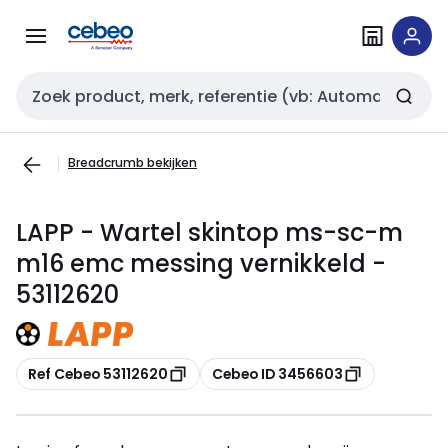
Overslaan
Overslaan
naar
naar
navigatie
inhoud
Zoekveld invoer
Breadcrumb bekijken
LAPP - Wartel skintop ms-sc-m
m16 emc messing vernikkeld -
53112620
Kopiëren
Kopiëren
Ref Cebeo 53112620
Cebeo ID 3456603