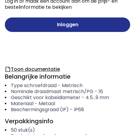
Log in of maak een account aan om de prijs- en
bestelinformatie te bekijken
Inloggen
Toon documentatie
Belangrijke informatie
Type schroefdraad
-
Metrisch
Nominale draadmaat metrisch/PG
-
16
Geschikt voor kabeldiameter
-
4.5...9
mm
Materiaal
-
Metaal
Beschermingsgraad (IP)
-
IP68
Verpakkingsinfo
50
stuk(s)