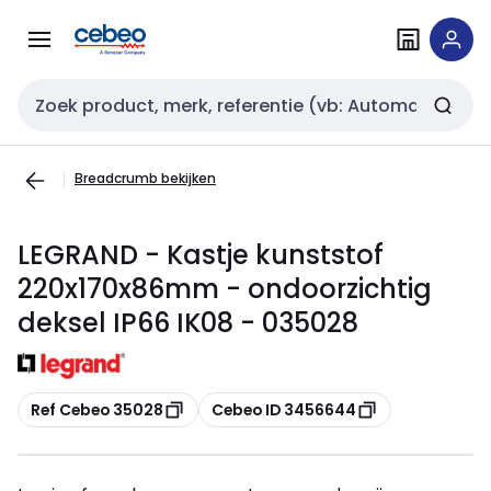
Overslaan
Overslaan
naar
naar
navigatie
inhoud
Zoekveld invoer
Breadcrumb bekijken
LEGRAND - Kastje kunststof
220x170x86mm - ondoorzichtig
deksel IP66 IK08 - 035028
Kopiëren
Kopiëren
Ref Cebeo 35028
Cebeo ID 3456644