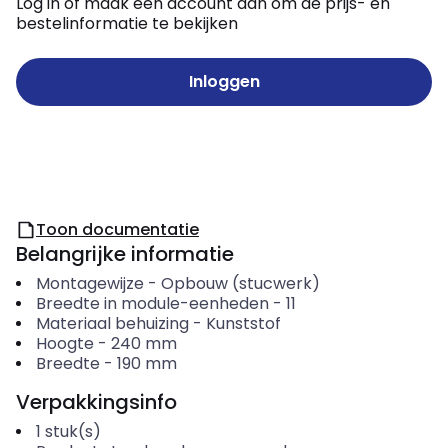
Log in of maak een account aan om de prijs- en
bestelinformatie te bekijken
Inloggen
Toon documentatie
Belangrijke informatie
Montagewijze
-
Opbouw (stucwerk)
Breedte in module-eenheden
-
11
Materiaal behuizing
-
Kunststof
Hoogte
-
240
mm
Breedte
-
190
mm
Verpakkingsinfo
1
stuk(s)