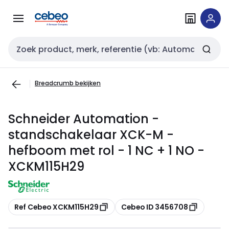
Overslaan
Overslaan
naar
naar
navigatie
inhoud
Zoekveld invoer
Breadcrumb bekijken
Schneider Automation -
standschakelaar XCK-M -
hefboom met rol - 1 NC + 1 NO -
XCKM115H29
Kopiëren
Kopiëren
Ref Cebeo XCKM115H29
Cebeo ID 3456708