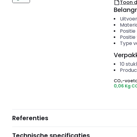
Toon 
Belangr
Uitvoer
Materi
Positi
Positie
Type v
Verpakk
10
stuk
Produc
CO₂-voeta
0,06 Kg C
Referenties
Technische specificaties