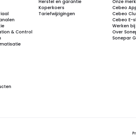
Herstel en garantie
Onze mer
Koperkoers
Cebeo Ap
iaal
Tariefwijzigingen
Cebeo Cl
analen
Cebeo E-
tie
Werken bi
tion & Control
Over Sone
m
Sonepar 
omatisatie
ducten
Pr