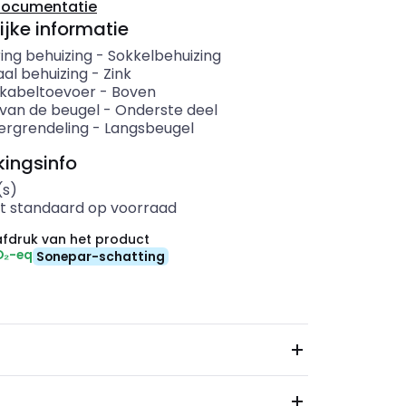
documentatie
ijke informatie
ing behuizing
-
Sokkelbehuizing
aal behuizing
-
Zink
e kabeltoevoer
-
Boven
 van de beugel
-
Onderste deel
ergrendeling
-
Langsbeugel
ingsinfo
(s)
t standaard op voorraad
fdruk van het product
O₂-eq
Sonepar-schatting