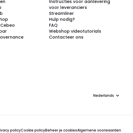
ken
Instructies voor aanlevering
p
voor leveranciers
ub
Streamliner
shop
Hulp nodig?
j Cebeo
FAQ
par
Webshop videotutorials
Governance
Contacteer ons
Taal
ivacy policy
Cookie policy
Beheer je cookies
Algemene voorwaarden