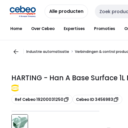
Overslaan
Overslaan
naar
naar
Alle producten
Zoekveld invoer
navigatie
inhoud
Home
Over Cebeo
Expertises
Promoties
O
Industrie automatisatie
Verbindingen & control produ
HARTING - Han A Base Surface 1L
Kopiëren
Kopiëren
Ref Cebeo 19200031250
Cebeo ID 3456983