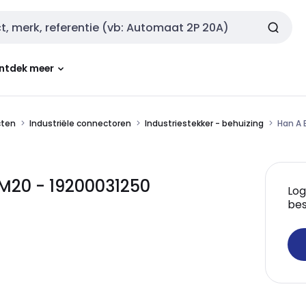
ntdek meer
cten
Industriële connectoren
Industriestekker - behuizing
Han A 
 M20 - 19200031250
Log
bes