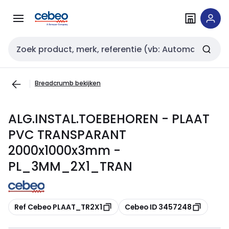
Overslaan
Overslaan
naar
naar
navigatie
inhoud
Zoekveld invoer
Breadcrumb bekijken
ALG.INSTAL.TOEBEHOREN - PLAAT
PVC TRANSPARANT
2000x1000x3mm -
PL_3MM_2X1_TRAN
Kopiëren
Kopiëren
Ref Cebeo PLAAT_TR2X1
Cebeo ID 3457248