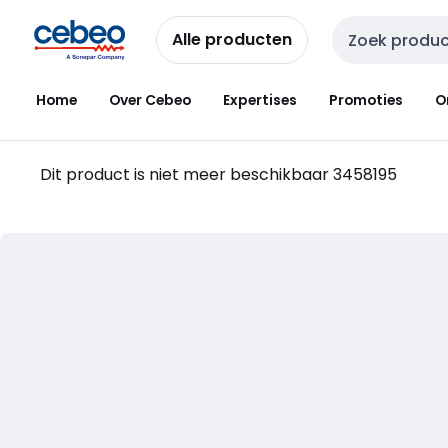
Overslaan
Overslaan
naar
naar
Alle producten
Zoekveld invoer
navigatie
inhoud
Home
Over Cebeo
Expertises
Promoties
O
Dit product is niet meer beschikbaar
3458195