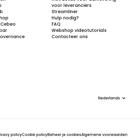
p
voor leveranciers
ub
Streamliner
shop
Hulp nodig?
j Cebeo
FAQ
par
Webshop videotutorials
Governance
Contacteer ons
Taal
ivacy policy
Cookie policy
Beheer je cookies
Algemene voorwaarden