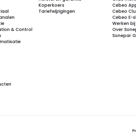
Koperkoers
Cebeo Ap
iaal
Tariefwijzigingen
Cebeo Cl
analen
Cebeo E-
tie
Werken bi
tion & Control
Over Sone
m
Sonepar 
omatisatie
ducten
Pr