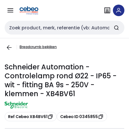
Overslaan
Overslaan
naar
naar
navigatie
inhoud
Zoekveld invoer
Breadcrumb bekijken
Schneider Automation -
Controlelamp rond Ø22 - IP65 -
wit - fitting BA 9s - 250V -
klemmen - XB4BV61
Kopiëren
Kopiëren
Ref Cebeo XB4BV61
Cebeo ID 0345855