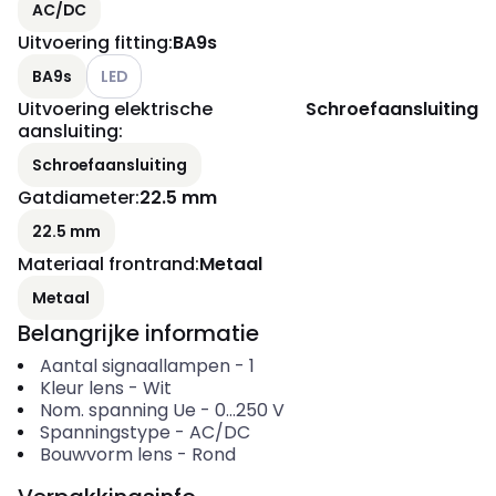
AC/DC
Uitvoering fitting
:
BA9s
Andere varianten (Huidige combinatie niet mogelijk)
BA9s
LED
Uitvoering elektrische
Schroefaansluiting
aansluiting
:
Schroefaansluiting
Gatdiameter
:
22.5 mm
22.5 mm
Materiaal frontrand
:
Metaal
Metaal
Belangrijke informatie
Aantal signaallampen
-
1
Kleur lens
-
Wit
Nom. spanning Ue
-
0...250
V
Spanningstype
-
AC/DC
Bouwvorm lens
-
Rond