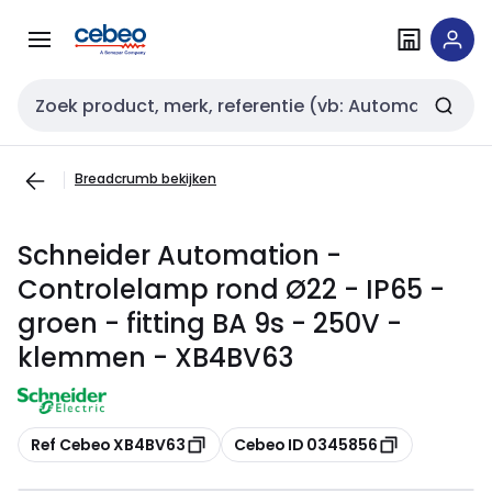
Overslaan
Overslaan
naar
naar
navigatie
inhoud
Zoekveld invoer
Breadcrumb bekijken
Schneider Automation -
Controlelamp rond Ø22 - IP65 -
groen - fitting BA 9s - 250V -
klemmen - XB4BV63
Kopiëren
Kopiëren
Ref Cebeo XB4BV63
Cebeo ID 0345856