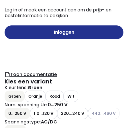
Log in of maak een account aan om de prijs- en
bestelinformatie te bekijken
Inloggen
Toon documentatie
Kies een variant
Kleur lens
:
Groen
Groen
Oranje
Rood
Wit
Nom. spanning Ue
:
0...250 V
Andere varianten (H
0...250 V
110...120 V
220...240 V
440...460 V
Spanningstype
:
AC/DC