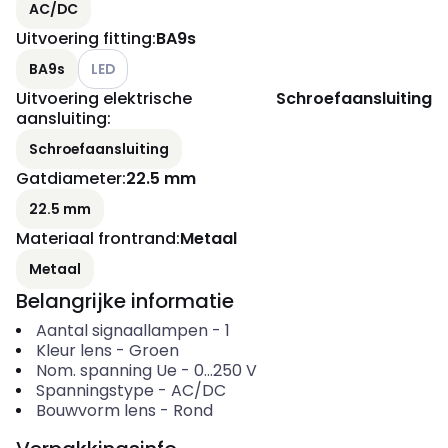
AC/DC
Uitvoering fitting
:
BA9s
Andere varianten (Huidige combinatie niet mogelijk)
BA9s
LED
Uitvoering elektrische
Schroefaansluiting
aansluiting
:
Schroefaansluiting
Gatdiameter
:
22.5 mm
22.5 mm
Materiaal frontrand
:
Metaal
Metaal
Belangrijke informatie
Aantal signaallampen
-
1
Kleur lens
-
Groen
Nom. spanning Ue
-
0...250
V
Spanningstype
-
AC/DC
Bouwvorm lens
-
Rond