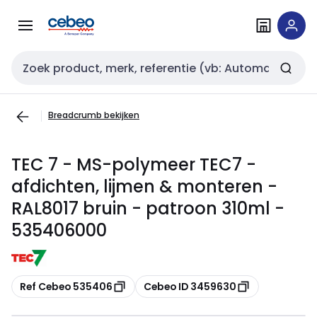
Overslaan
Overslaan
naar
naar
navigatie
inhoud
Zoekveld invoer
Breadcrumb bekijken
TEC 7 - MS-polymeer TEC7 -
afdichten, lijmen & monteren -
RAL8017 bruin - patroon 310ml -
535406000
Kopiëren
Kopiëren
Ref Cebeo 535406
Cebeo ID 3459630