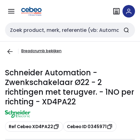
Overslaan
Overslaan
naar
naar
navigatie
inhoud
Zoekveld invoer
Breadcrumb bekijken
Schneider Automation -
Zwenkschakelaar Ø22 - 2
richtingen met terugver. - 1NO per
richting - XD4PA22
Kopiëren
Kopiëren
Ref Cebeo XD4PA22
Cebeo ID 0345971